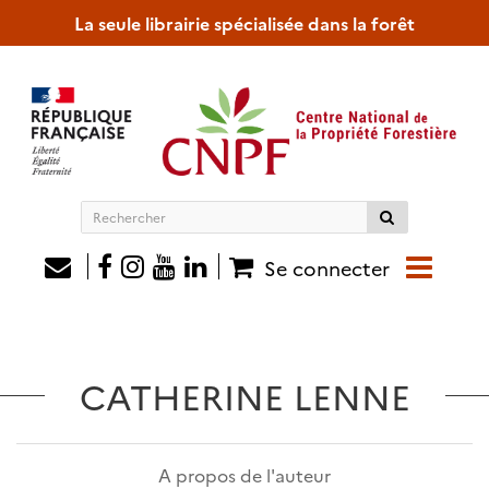
La seule librairie spécialisée dans la forêt
Rechercher
sur
le
Se connecter
site
CATHERINE LENNE
A propos de l'auteur