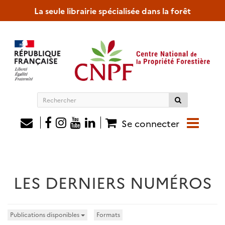
La seule librairie spécialisée dans la forêt
Rechercher
sur
le
Se connecter
site
LES DERNIERS NUMÉROS
Publications disponibles
Formats