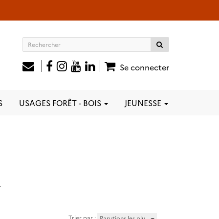
Rechercher
sur
le
Se connecter
site
S
USAGES FORÊT - BOIS
JEUNESSE
Trier par :
Parutions les plu…