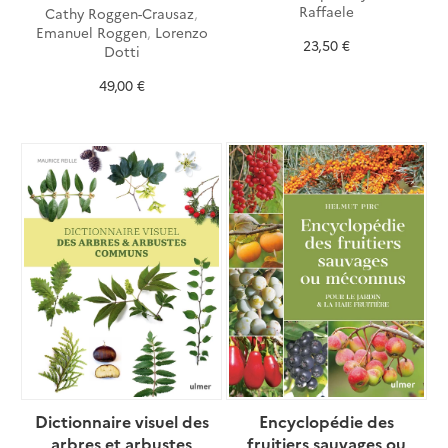
Raffaele
Cathy Roggen-Crausaz
,
Emanuel Roggen
,
Lorenzo
23,50 €
Dotti
49,00 €
Dictionnaire visuel des
Encyclopédie des
arbres et arbustes
fruitiers sauvages ou