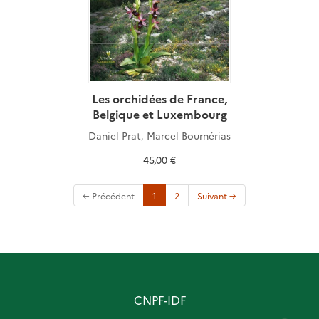
Les orchidées de France,
Belgique et Luxembourg
Daniel Prat
,
Marcel Bournérias
45,00 €
(current)
← Précédent
1
2
Suivant →
CNPF-IDF