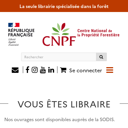
La seule librairie spécialisée dans la forêt
Rechercher
sur
le
Se connecter
site
VOUS ÊTES LIBRAIRE
Nos ouvrages sont disponibles auprès de la SODIS.