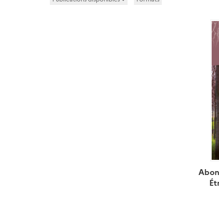
Abon
Ét