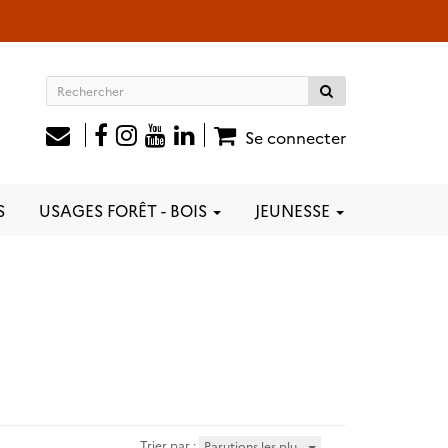
Rechercher
sur
le
Se connecter
site
S
USAGES FORÊT - BOIS
JEUNESSE
Trier par :
Parutions les plu…