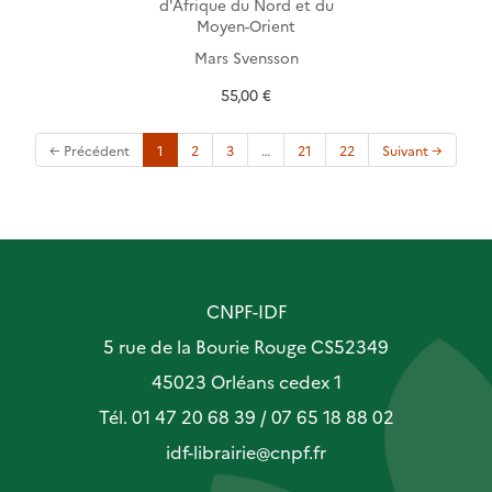
d'Afrique du Nord et du
Moyen-Orient
Mars Svensson
55,00 €
(current)
← Précédent
1
2
3
…
21
22
Suivant →
CNPF-IDF
5 rue de la Bourie Rouge CS52349
45023 Orléans cedex 1
Tél. 01 47 20 68 39 / 07 65 18 88 02
idf-librairie@cnpf.fr