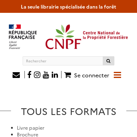
La seule librairie spécialisée dans la forêt
Rechercher
sur
le
Se connecter
site
TOUS LES FORMATS
Livre papier
Brochure