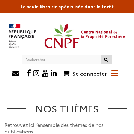
La seule librairie spécialisée dans la forêt
Rechercher
sur
le
Se connecter
site
NOS THÈMES
Retrouvez ici l’ensemble des thèmes de nos
publications.