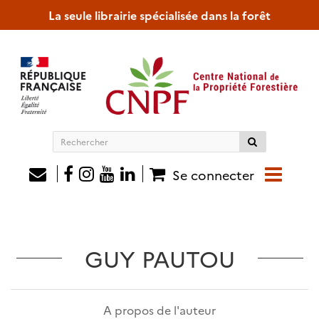
La seule librairie spécialisée dans la forêt
Rechercher
sur
le
Se connecter
site
GUY PAUTOU
A propos de l'auteur