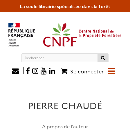
La seule librairie spécialisée dans la forêt
Rechercher
sur
le
Se connecter
site
PIERRE CHAUDÉ
A propos de l'auteur