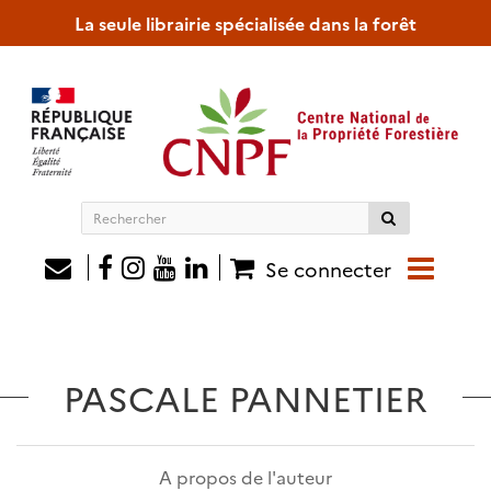
La seule librairie spécialisée dans la forêt
Rechercher
sur
le
Se connecter
site
PASCALE PANNETIER
A propos de l'auteur