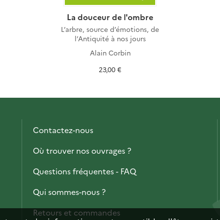
La douceur de l'ombre
L’arbre, source d’émotions, de
l’Antiquité à nos jours
Alain Corbin
23,00 €
Contactez-nous
Où trouver nos ouvrages ?
Questions fréquentes - FAQ
Qui sommes-nous ?
Retours et commandes