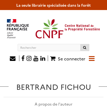
La seule librairie spécialisée dans la forêt
Rechercher
sur
le
Se connecter
site
BERTRAND FICHOU
A propos de l'auteur