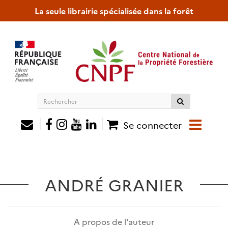
La seule librairie spécialisée dans la forêt
Rechercher
sur
le
Se connecter
site
ANDRÉ GRANIER
A propos de l'auteur