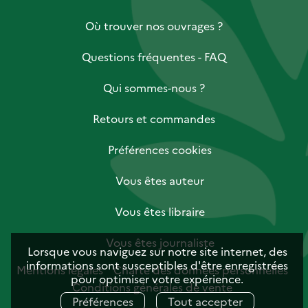
Où trouver nos ouvrages ?
Questions fréquentes - FAQ
Qui sommes-nous ?
Retours et commandes
Préférences cookies
Vous êtes auteur
Vous êtes libraire
Vous êtes journaliste
Lorsque vous naviguez sur notre site internet, des
informations sont susceptibles d'être enregistrées
Mentions légales
Charte des données personnelles
pour optimiser votre expérience.
Conditions générales de vente
Préférences
Tout accepter