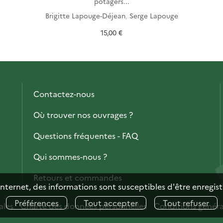
potagers...
Brigitte Lapouge-Déjean
,
Serge Lapouge
15,00 €
Contactez-nous
Où trouver nos ouvrages ?
Questions fréquentes - FAQ
Qui sommes-nous ?
Retours et commandes
internet, des informations sont susceptibles d'être enregis
Préférences
Tout accepter
Tout refuser
ales
Charte des données personnelles
Conditions généra