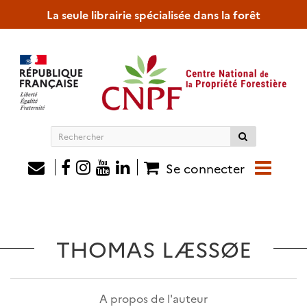
La seule librairie spécialisée dans la forêt
Rechercher
sur
le
Se connecter
site
THOMAS LÆSSØE
A propos de l'auteur