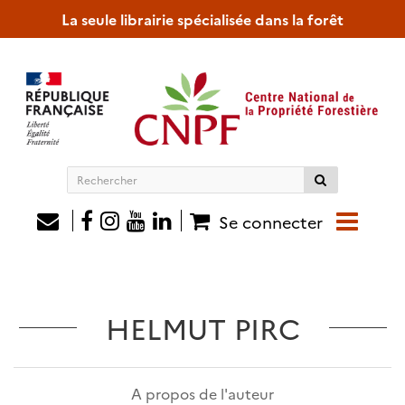
La seule librairie spécialisée dans la forêt
Rechercher
sur
le
Se connecter
site
HELMUT PIRC
A propos de l'auteur