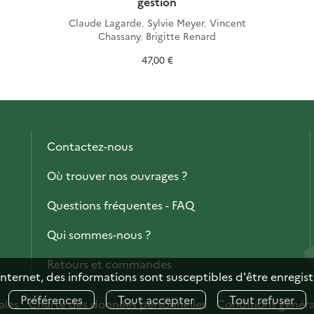
gestion
Claude Lagarde
,
Sylvie Meyer
,
Vincent
Chassany
,
Brigitte Renard
47,00 €
Contactez-nous
Où trouver nos ouvrages ?
Questions fréquentes - FAQ
Qui sommes-nous ?
Retours et commandes
internet, des informations sont susceptibles d'être enregis
Préférences
Tout accepter
Tout refuser
ales
Charte des données personnelles
Conditions généra