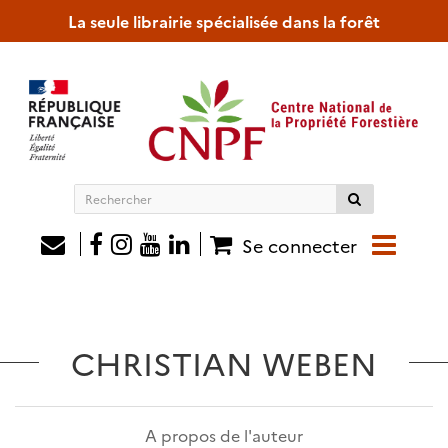
La seule librairie spécialisée dans la forêt
Rechercher
sur
le
Se connecter
site
CHRISTIAN WEBEN
A propos de l'auteur