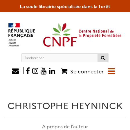
La seule librairie spécialisée dans la forêt
Rechercher
sur
le
Se connecter
site
CHRISTOPHE HEYNINCK
A propos de l'auteur