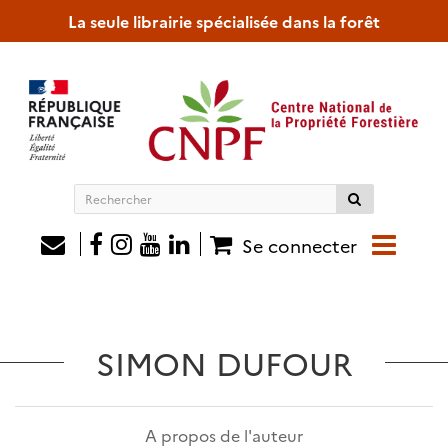
La seule librairie spécialisée dans la forêt
Rechercher
sur
le
Se connecter
site
SIMON DUFOUR
A propos de l'auteur