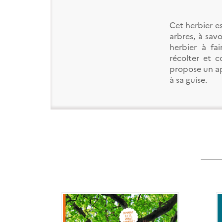
Cet herbier e
arbres, à savo
herbier à fa
récolter et c
propose un ap
à sa guise.