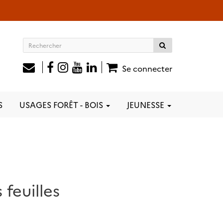
Rechercher
sur
le
Se connecter
site
S
USAGES FORÊT - BOIS
JEUNESSE
 feuilles