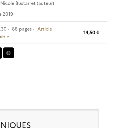
,
Nicole Bustarret
(auteur)
e 2019
 230
88 pages
Article
14,50 €
ible
HNIQUES