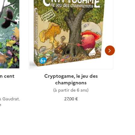
en cent
Cryptogame, le jeu des
Ces 
champignons
(à partir de 6 ans)
s Gaudrat
,
27,00 €
e