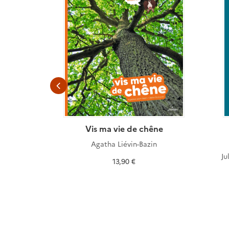
land
Vis ma vie de chêne
)
Agatha Liévin-Bazin
Ju
13,90 €