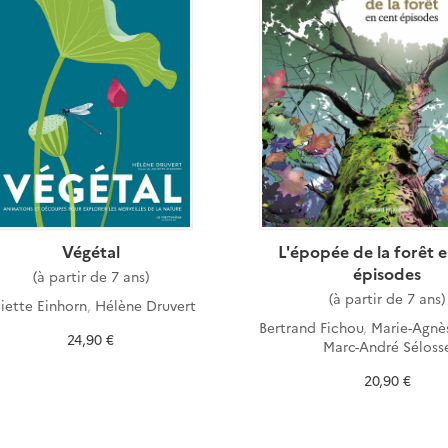
Végétal
L'épopée de la forêt 
épisodes
(à partir de 7 ans)
(à partir de 7 ans)
liette Einhorn
,
Hélène Druvert
Bertrand Fichou
,
Marie-Agnè
24,90 €
Marc-André Séloss
20,90 €