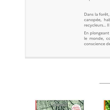
Dans la forêt,
canopée, hab
recycleurs... I
En plongeant a
le monde, co
conscience de 