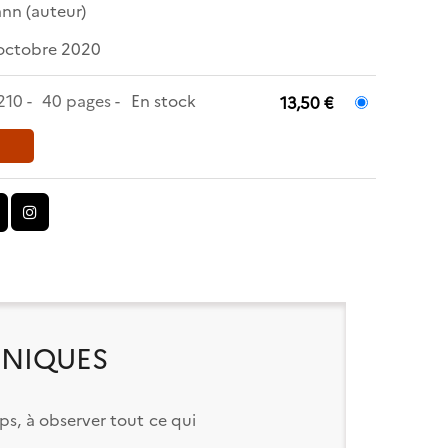
ann
(auteur)
octobre 2020
 210
40 pages
En stock
13,50 €
HNIQUES
s, à observer tout ce qui