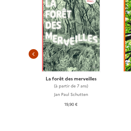
BD)
La forêt des merveilles
nous explique
(à partir de 7 ans)
Jan Paul Schutten
inot
,
Daniel
19,90 €