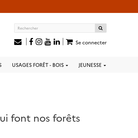
Rechercher
sur
le
Se connecter
site
S
USAGES FORÊT - BOIS
JEUNESSE
ui font nos forêts