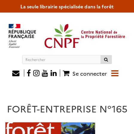
La seule librairie spécialisée dans la forêt
Rechercher
sur
le
Se connecter
site
FORÊT-ENTREPRISE N°165