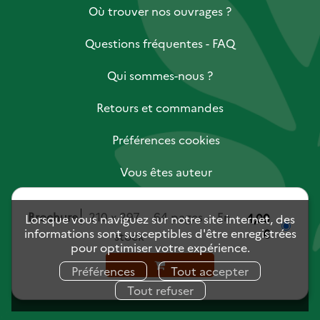
Où trouver nos ouvrages ?
Questions fréquentes - FAQ
Qui sommes-nous ?
Retours et commandes
Préférences cookies
Vous êtes auteur
Vous êtes libraire
Brochure
210 x 297
64 pages
En
4,00
Lorsque vous naviguez sur notre site internet, des
informations sont susceptibles d'être enregistrées
€
stock
Vous êtes journaliste
pour optimiser votre expérience.
Mentions légales
Charte des données personnelles
Préférences
Tout accepter
Conditions générales de vente
Tout refuser