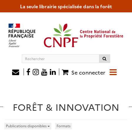
La seule librairie spécialisée dans la forêt
Rechercher
sur
le
Se connecter
site
FORÊT & INNOVATION
Publications disponibles
Formats