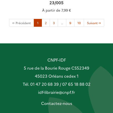
23/005
À partir de
7,99 €
(current)
← Précédent
1
2
3
…
9
10
Suivant →
CNPF-IDF
5 rue de la Bourie Rouge CS52349
45023 Orléans cedex 1
Tél. 01 47 20 68 39 / 07 65 18 88 02
idf-librairie@cnpf.fr
Contactez-nous