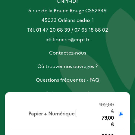
CNPF-IDF
5 rue de la Bourie Rouge CS52349
45023 Orléans cedex 1
Tél. 01 47 20 68 39 / 07 65 18 88 02
idf-librairie@cnpf.fr
Contactez-nous
Où trouver nos ouvrages ?
Questions fréquentes - FAQ
Qui sommes-nous ?
102,00
Retours et commandes
€
Papier
+
Numérique
73,00
Préférences cookies
€
Vous êtes auteur