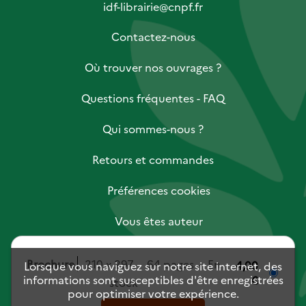
idf-librairie@cnpf.fr
Contactez-nous
Où trouver nos ouvrages ?
Questions fréquentes - FAQ
Qui sommes-nous ?
Retours et commandes
Préférences cookies
Vous êtes auteur
Vous êtes libraire
Brochure
210 x 297
64 pages
En
4,00
Lorsque vous naviguez sur notre site internet, des
informations sont susceptibles d'être enregistrées
€
stock
Vous êtes journaliste
pour optimiser votre expérience.