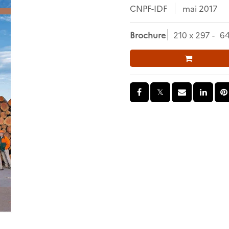
CNPF-IDF
mai 2017
Brochure
210 x 297
6