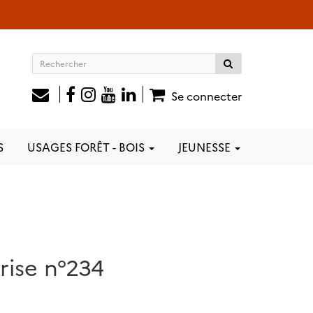
Rechercher
sur
le
Se connecter
site
S
USAGES FORÊT - BOIS
JEUNESSE
rise n°234