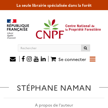
La seule librairie spécialisée dans la forêt
Rechercher
sur
le
Se connecter
site
STÉPHANE NAMAN
A propos de l'auteur