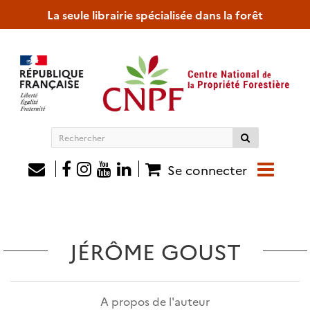
La seule librairie spécialisée dans la forêt
Rechercher
sur
le
Se connecter
site
JÉRÔME GOUST
A propos de l'auteur