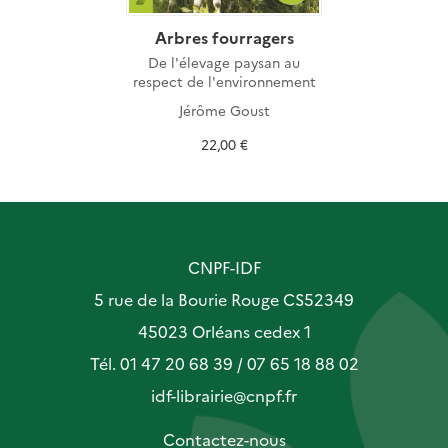
Arbres fourragers
De l'élevage paysan au
respect de l'environnement
Jérôme Goust
22,00 €
CNPF-IDF
5 rue de la Bourie Rouge CS52349
45023 Orléans cedex 1
Tél. 01 47 20 68 39 / 07 65 18 88 02
idf-librairie@cnpf.fr
Contactez-nous