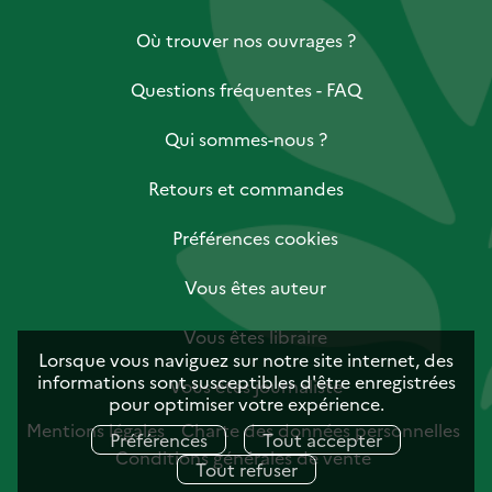
Où trouver nos ouvrages ?
Questions fréquentes - FAQ
Qui sommes-nous ?
Retours et commandes
Préférences cookies
Vous êtes auteur
Vous êtes libraire
Lorsque vous naviguez sur notre site internet, des
informations sont susceptibles d'être enregistrées
Vous êtes journaliste
pour optimiser votre expérience.
Mentions légales
Charte des données personnelles
Préférences
Tout accepter
Conditions générales de vente
Tout refuser