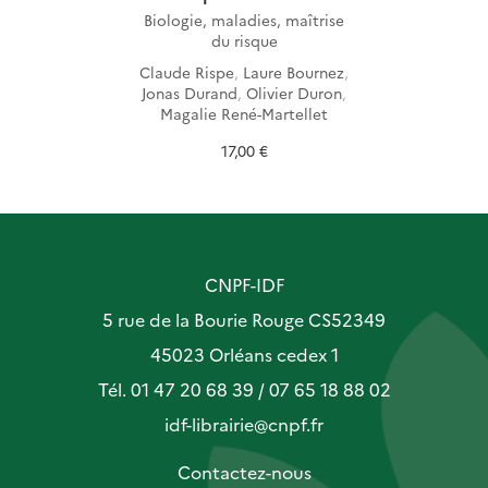
Biologie, maladies, maîtrise
du risque
Claude Rispe
,
Laure Bournez
,
Jonas Durand
,
Olivier Duron
,
Magalie René-Martellet
17,00 €
CNPF-IDF
5 rue de la Bourie Rouge CS52349
45023 Orléans cedex 1
Tél. 01 47 20 68 39 / 07 65 18 88 02
idf-librairie@cnpf.fr
Contactez-nous