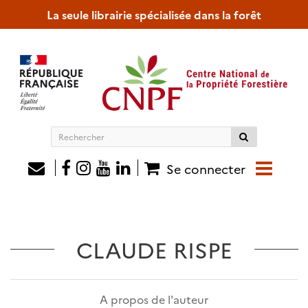
La seule librairie spécialisée dans la forêt
Rechercher
sur
le
Se connecter
site
CLAUDE RISPE
A propos de l'auteur