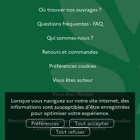
Où trouver nos ouvrages ?
Questions fréquentes - FAQ
Qui sommes-nous ?
Retours et commandes
Préférences cookies
Vous êtes auteur
Vous êtes libraire
Lorsque vous naviguez sur notre site internet, des
informations sont susceptibles d'être enregistrées
Vous êtes journaliste
pour optimiser votre expérience.
Mentions légales
Charte des données personnelles
Préférences
Tout accepter
Conditions générales de vente
Tout refuser