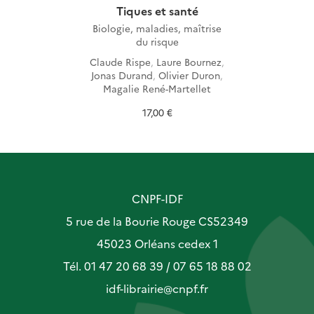
Tiques et santé
Biologie, maladies, maîtrise
du risque
Claude Rispe
,
Laure Bournez
,
Jonas Durand
,
Olivier Duron
,
Magalie René-Martellet
17,00 €
CNPF-IDF
5 rue de la Bourie Rouge CS52349
45023 Orléans cedex 1
Tél. 01 47 20 68 39 / 07 65 18 88 02
idf-librairie@cnpf.fr