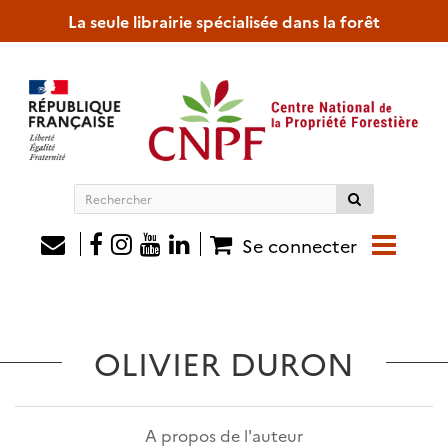
La seule librairie spécialisée dans la forêt
Rechercher
sur
le
Se connecter
site
OLIVIER DURON
A propos de l'auteur