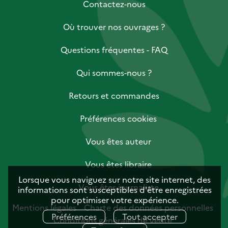
Contactez-nous
Où trouver nos ouvrages ?
Questions fréquentes - FAQ
Qui sommes-nous ?
Retours et commandes
Préférences cookies
Vous êtes auteur
Vous êtes libraire
Lorsque vous naviguez sur notre site internet, des
Vous êtes journaliste
informations sont susceptibles d'être enregistrées
pour optimiser votre expérience.
Mentions légales
Charte des données personnelles
Préférences
Tout accepter
Conditions générales de vente