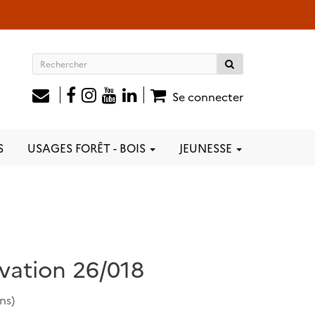
Rechercher
sur
le
Se connecter
site
S
USAGES FORÊT - BOIS
JEUNESSE
vation 26/018
ns)