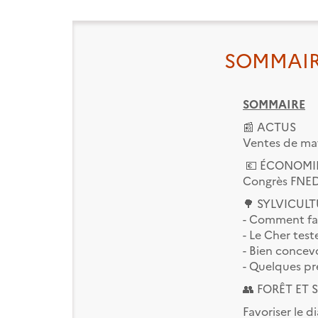
SOMMAI
SOMMAIRE
📰 ACTUS
Ventes de maté
💶 ÉCONOMI
Congrès FNEDT 
🌳 SYLVICUL
- Comment fav
- Le Cher tes
- Bien concevo
- Quelques pr
👥 FORÊT ET 
Favoriser le d