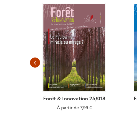
23/001
Forêt & Innovation 25/013
F
€
À partir de
7,99 €