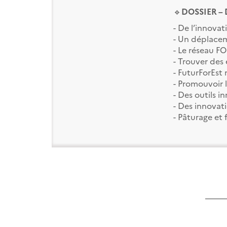
🔹
DOSSIER – D
- De l’innova
- Un déplacem
- Le réseau F
- Trouver des
- FuturForEst
- Promouvoir 
- Des outils i
- Des innovat
- Pâturage et 