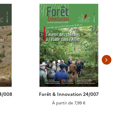
24/008
Forêt & Innovation 24/007
Fo
À partir de
7,99 €