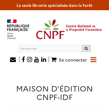
La seule librairie spécialisée dans la forêt
Rechercher
sur
le
Se connecter
site
MAISON D'ÉDITION
CNPF-IDF