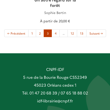
forêt
Sophie Bertin
À partir de
20,00 €
(current)
← Précédent
1
2
3
4
…
12
13
Suivant →
CNPF-IDF
5 rue de la Bourie Rouge CS52349
45023 Orléans cedex 1
Tél. 01 47 20 68 39 / 07 65 18 88 02
idf-librairie@cnpf.fr