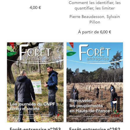
Comment les identifier, les
4,00 €
quantifier, les limiter
Pierre Beaudesson
,
Sylvain
Pillon
À partir de
6,00 €
Forêt-entreprise n°263
Forêt-entreprise n°262