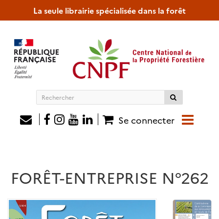
La seule librairie spécialisée dans la forêt
Rechercher
sur
le
Se connecter
site
FORÊT-ENTREPRISE N°262