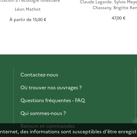
itiation à l'écologie forestière
Claude Lagarde
,
Sylvie Meye
Chassany
,
Brigitte Re
Léon Mathot
47,00 €
À partir de
15,00 €
Contactez-nous
Où trouver nos ouvrages ?
Questions fréquentes - FAQ
Qui sommes-nous ?
Retours et commandes
internet, des informations sont susceptibles d'être enregis