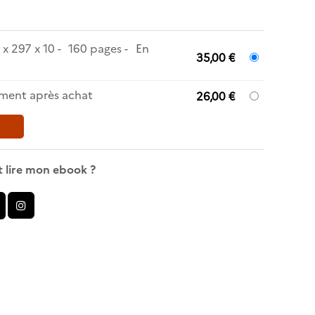
 x 297 x 10
160 pages
En
35,00 €
ment après achat
26,00 €
 lire mon ebook ?