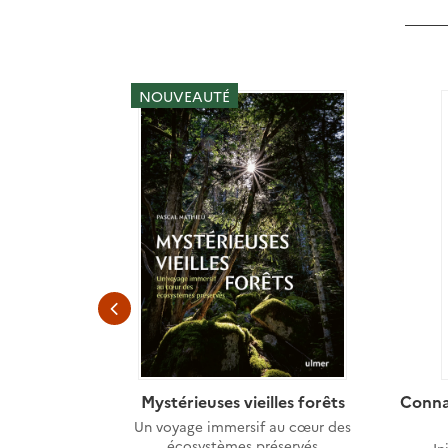
NOUVEAUTÉ
 cours d'eau
Mystérieuses vieilles forêts
Conna
gestion
Un voyage immersif au cœur des
écosystèmes préservés