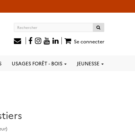
Rechercher
sur
le
Se connecter
site
S
USAGES FORÊT - BOIS
JEUNESSE
stiers
ur)