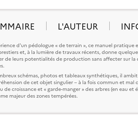
MMAIRE
L'AUTEUR
INF
périence d'un pédologue « de terrain », ce manuel pratique
s forestiers et, à la lumière de travaux récents, donne quelq
r de leurs potentialités de production sans affecter sur la 
s.
mbreux schémas, photos et tableaux synthétiques, il ambit
éhension de cet objet singulier – à la fois commun et mal c
ieu de croissance et « garde-manger » des arbres (en eau et é
ème majeur des zones tempérées.