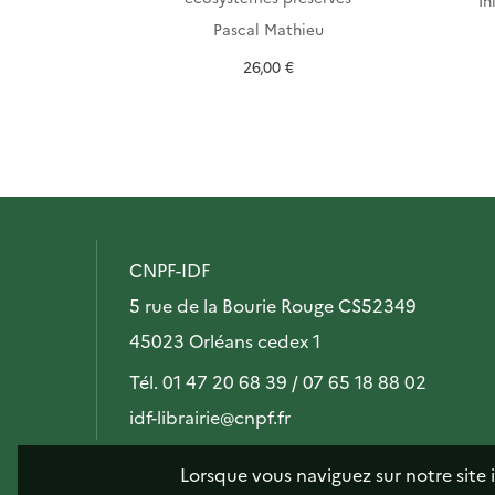
In
y
,
Charles
Pascal Mathieu
26,00 €
CNPF-IDF
5 rue de la Bourie Rouge CS52349
45023 Orléans cedex 1
Tél. 01 47 20 68 39 / 07 65 18 88 02
idf-librairie@cnpf.fr
Lorsque vous naviguez sur notre site 