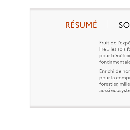
RÉSUMÉ
SO
Fruit de l'ex
lire » les sol
pour bénéficie
fondamentale
Enrichi de no
pour la compr
forestier, mil
aussi écosyst