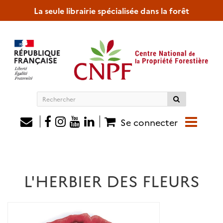
La seule librairie spécialisée dans la forêt
Rechercher
sur
le
Se connecter
site
L'HERBIER DES FLEURS