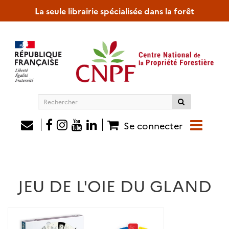
La seule librairie spécialisée dans la forêt
Rechercher
sur
le
Se connecter
site
JEU DE L'OIE DU GLAND