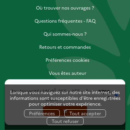
Où trouver nos ouvrages ?
Questions fréquentes - FAQ
Qui sommes-nous ?
Retours et commandes
Préférences cookies
Vous êtes auteur
Vous êtes libraire
Jeu (excepté vidéo)
355 x 355
En
37,00
Lorsque vous naviguez sur notre site internet, des
informations sont susceptibles d'être enregistrées
€
Vous êtes journaliste
stock
pour optimiser votre expérience.
Mentions légales
Charte des données personnelles
Préférences
Tout accepter
Conditions générales de vente
Tout refuser