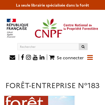
La seule librairie spécialisée dans la forêt
Rechercher
sur
le
Se connecter
site
FORÊT-ENTREPRISE N°183