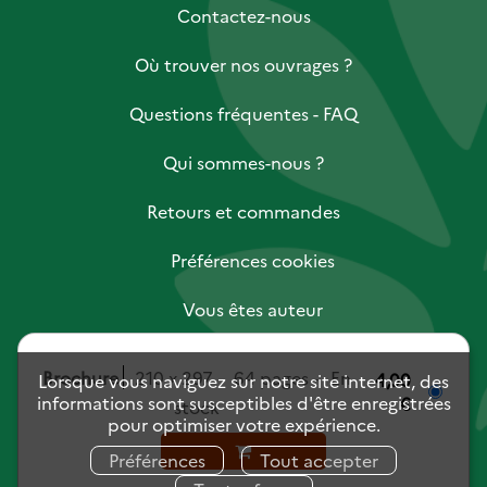
Contactez-nous
Où trouver nos ouvrages ?
Questions fréquentes - FAQ
Qui sommes-nous ?
Retours et commandes
Préférences cookies
Vous êtes auteur
Vous êtes libraire
Brochure
210 x 297
64 pages
En
4,00
Lorsque vous naviguez sur notre site internet, des
informations sont susceptibles d'être enregistrées
€
stock
Vous êtes journaliste
pour optimiser votre expérience.
Mentions légales
Charte des données personnelles
Préférences
Tout accepter
Conditions générales de vente