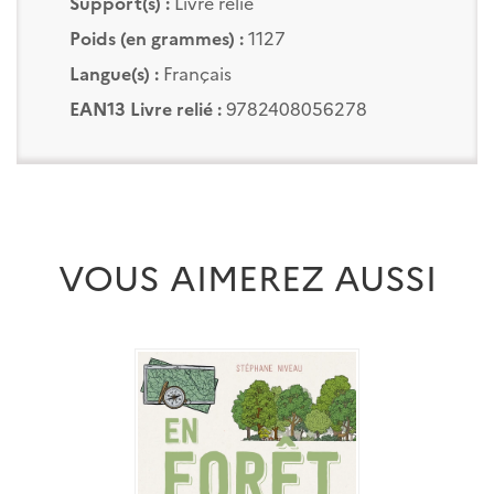
Support(s) :
Livre relié
Poids (en grammes) :
1127
Langue(s) :
Français
EAN13 Livre relié :
9782408056278
VOUS AIMEREZ AUSSI