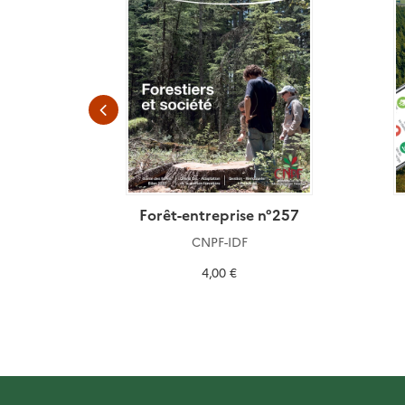
n°146
Forêt-entreprise n°257
CNPF-IDF
4,00 €