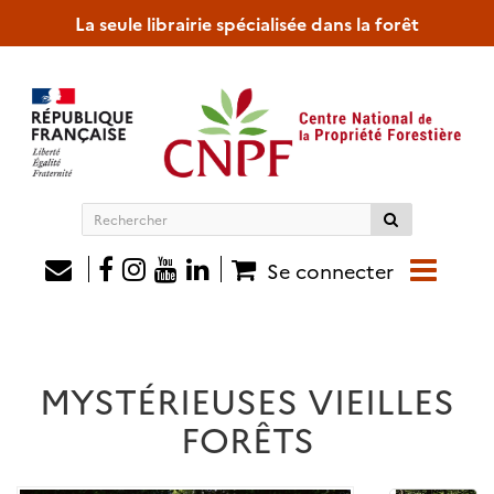
La seule librairie spécialisée dans la forêt
Rechercher
sur
le
Se connecter
site
MYSTÉRIEUSES VIEILLES
FORÊTS