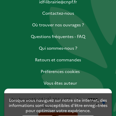
idf-librairie@cnpf.fr
Contactez-nous
Où trouver nos ouvrages ?
Questions fréquentes - FAQ
Qui sommes-nous ?
Retours et commandes
Préférences cookies
Vous êtes auteur
Vous êtes libraire
Jeu (excepté vidéo)
184 x 126
En
17,90
Lorsque vous naviguez sur notre site internet, des
informations sont susceptibles d'être enregistrées
€
Vous êtes journaliste
stock
pour optimiser votre expérience.