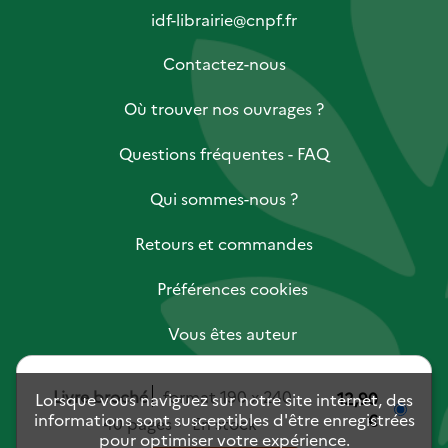
idf-librairie@cnpf.fr
Contactez-nous
Où trouver nos ouvrages ?
Questions fréquentes - FAQ
Qui sommes-nous ?
Retours et commandes
Préférences cookies
Vous êtes auteur
Vous êtes libraire
Livre broché
format 190 x 240
12,90
Lorsque vous naviguez sur notre site internet, des
informations sont susceptibles d'être enregistrées
€
Vous êtes journaliste
40 pages
En stock
pour optimiser votre expérience.