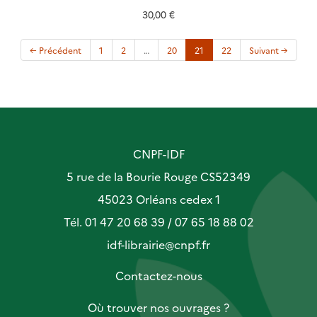
30,00 €
(current)
← Précédent
1
2
…
20
21
22
Suivant →
CNPF-IDF
5 rue de la Bourie Rouge CS52349
45023 Orléans cedex 1
Tél. 01 47 20 68 39 / 07 65 18 88 02
idf-librairie@cnpf.fr
Contactez-nous
Où trouver nos ouvrages ?