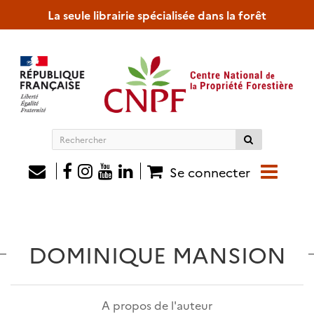
La seule librairie spécialisée dans la forêt
Rechercher
sur
le
Se connecter
site
DOMINIQUE MANSION
A propos de l'auteur