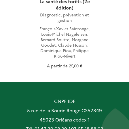
La santé des forêts (2e
édition)
Diagnostic, prévention et
gestion
François-Xavier Saintonge
,
Louis-Michel Nageleisen
,
Bernard Boutte
,
Morgane
Goudet
,
Claude Husson
,
Dominique Piou
,
Philippe
Riou-Nivert
À partir de
25,00 €
CNPF-IDF
5 rue de la Bourie Rouge CS52349
45023 Orléans cedex 1
Tél. 01 47 20 68 39 / 07 65 18 88 02