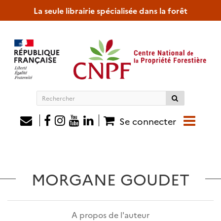
La seule librairie spécialisée dans la forêt
Rechercher
sur
le
Se connecter
site
MORGANE GOUDET
A propos de l'auteur