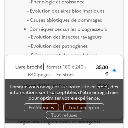
-
Phénologie et croissance
-
Evolution des aires bioclimatiques
-
Causes abiotiques de dommages
Conséquences sur les bioagresseurs
-
Evolution des insectes ravageurs
-
Evolution des pathogènes
-
Déplacement des populations
-
Beaucoup d'incertitudes, quelques
Livre broché
format 160 x 240
35,00
pistes de réflexion
€
640 pages
En stock
Emergence et invasion biologique
eBook [PDF]
640 pages
25,00
Lorsque vous naviguez sur notre site internet, des
Les émergents
informations sont susceptibles d'être enregistrées
€
Téléchargement après achat
Les invasifs
pour optimiser votre expérience.
Changement global et organismes
Préférences
Tout accepter
invasifs et émergents
Tout refuser
-
En Europe, la surveillance des
organismes réglementés et émergents